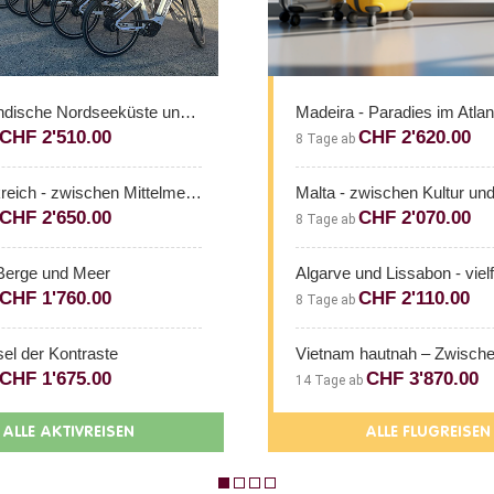
a - Paradies im Atlantik
Miami Park, Aparthotel, C
CHF 2'620.00
CHF 657.00
 ab
7 Tage ab
Malta - zwischen Kultur und Küstenzauber
ZEL Costa Brava, Tossa
CHF 2'070.00
CHF 1'042.00
 ab
7 Tage ab
Algarve und Lissabon - vielfältiges Portugal
Astoria Park, Lloret de M
CHF 2'110.00
CHF 643.00
 ab
7 Tage ab
Vietnam hautnah – Zwischen Reisterrassen und kaiserlicher Pracht
GHT Maritim, Calella
CHF 3'870.00
CHF 678.00
e ab
7 Tage ab
ALLE FLUGREISEN
ALLE STRANDFER