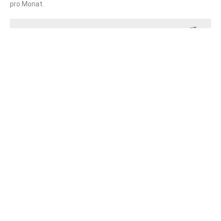
pro Monat.
SENDEN
Datenschutz
Kontakt
Reise- und Vertragsbedingungen
Cookie-Einstellungen