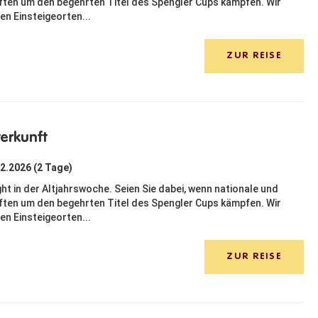
ten um den begehrten Titel des Spengler Cups kämpfen. Wir
en Einsteigeorten...
ZUR REISE
erkunft
12.2026 (2 Tage)
ght in der Altjahrswoche. Seien Sie dabei, wenn nationale und
ten um den begehrten Titel des Spengler Cups kämpfen. Wir
en Einsteigeorten...
ZUR REISE