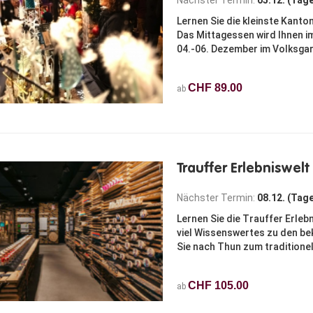
Nächster Termin:
05.12. (Tag
Lernen Sie die kleinste Kant
Das Mittagessen wird Ihnen i
04.-06. Dezember im Volksgart
CHF 89.00
ab
Trauffer Erlebniswel
Nächster Termin:
08.12. (Tag
Lernen Sie die Trauffer Erleb
viel Wissenswertes zu den b
Sie nach Thun zum traditione
CHF 105.00
ab