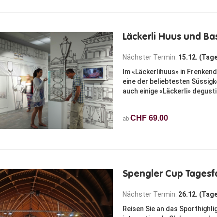
Läckerli Huus und B
Nächster Termin:
15.12. (Tag
Im «Läckerlihuus» in Frenkend
eine der beliebtesten Süssig
auch einige «Läckerli» degust
CHF 69.00
ab
Spengler Cup Tagesf
Nächster Termin:
26.12. (Tag
Reisen Sie an das Sporthighli