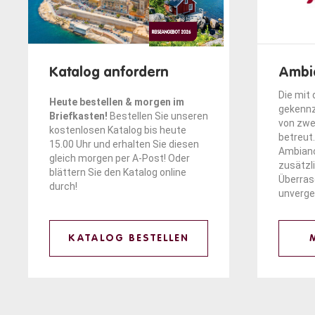
Katalog anfordern
Ambi
Die mit
Heute bestellen & morgen im
gekennz
Briefkasten!
Bestellen Sie unseren
von zwe
kostenlosen Katalog bis heute
betreut.
15.00 Uhr und erhalten Sie diesen
Ambianc
gleich morgen per A-Post! Oder
zusätzl
blättern
Sie den Katalog online
Überra
durch!
unverge
KATALOG BESTELLEN