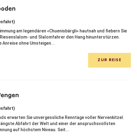
lboden
esfahrt)
Stimmung am legendären «Chuenisbärgli» hautnah und fiebern Sie
n Riesenslalom- und Slalomfahrer den Hang hinunterstürzen.
e Anreise ohne Umsteigen...
ZUR REISE
Wengen
esfahrt)
ds erwarten Sie unvergessliche Renntage voller Nervenkitzel.
e längste Abfahrt der Welt und einer der anspruchsvollsten
nung auf höchstem Niveau. Seit...