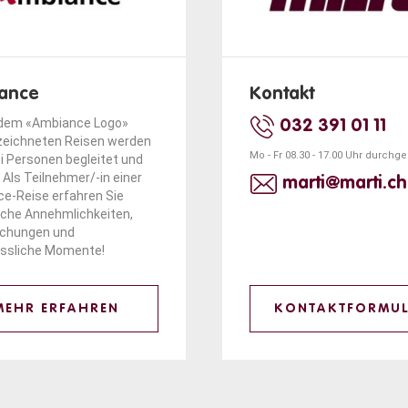
ance
Kontakt
 dem «Ambiance Logo»
032 391 01 11
eichneten Reisen werden
Mo - Fr 08.30 - 17.00 Uhr durchg
i Personen begleitet und
 Als Teilnehmer/-in einer
marti@marti.ch
e-Reise erfahren Sie
iche Annehmlichkeiten,
schungen und
ssliche Momente!
MEHR ERFAHREN
KONTAKTFORMU