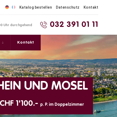
Katalog bestellen
Datenschutz
Kontakt
032 391 01 11
.00 Uhr durchgehend
s
Kontakt
 PARADIES IM ATLANT
CHF 2'620.-
8 Tage ab
p. P. im Doppelzim