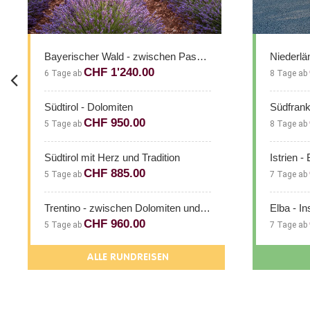
Bayerischer Wald - zwischen Passau und Regensburg
Niederländische Nordseeküste und die Insel Texel
CHF 2'510.00
8 Tage ab
Südfrankreich - zwischen Mittelmeer und Pyrenäen
CHF 2'650.00
8 Tage ab
tion
Istrien - Berge und Meer
CHF 1'760.00
7 Tage ab
Trentino - zwischen Dolomiten und Gardasee
Elba - Insel der Kontraste
CHF 1'675.00
7 Tage ab
N
ALLE AKTIVREISEN