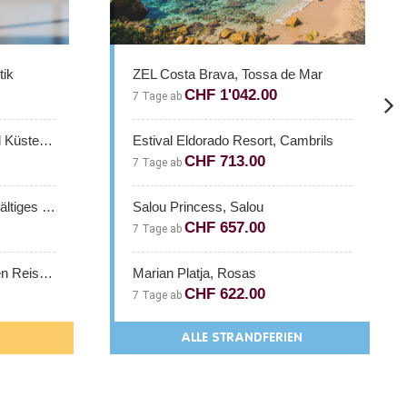
ava, Tossa de Mar
Adventskonzert André Rieu
1'042.00
CHF 887.00
4 Tage ab
ado Resort, Cambrils
Weihnachtsmarkt in Stuttgart
713.00
CHF 253.00
2 Tage ab
s, Salou
Weihnachtsmarkt in Ludwigsbur
657.00
CHF 234.00
2 Tage ab
, Rosas
622.00
CHF 249.00
2 Tage ab
STRANDFERIEN
ALLE WEIHNACHTSMÄRKTE