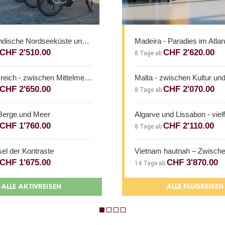
Madeira - Paradies im Atlantik
ZEL Costa Br
CHF 2'620.00
CHF 
8 Tage ab
7 Tage ab
Malta - zwischen Kultur und Küstenzauber
Estival Eldor
CHF 2'070.00
CHF 
8 Tage ab
7 Tage ab
Algarve und Lissabon - vielfältiges Portugal
Salou Princes
CHF 2'110.00
CHF 
8 Tage ab
7 Tage ab
Vietnam hautnah – Zwischen Reisterrassen und kaiserlicher Pracht
Marian Platja
CHF 3'870.00
CHF 
14 Tage ab
7 Tage ab
ALLE FLUGREISEN
ALLE 