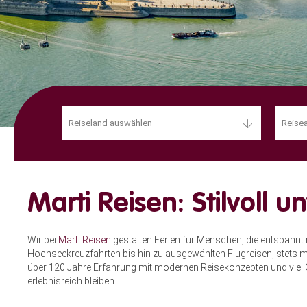
SE
Reiseland auswählen
Reisea
Marti Reisen: Stilvoll
Wir bei
Marti Reisen
gestalten Ferien für Menschen, die entspannt 
Hochseekreuzfahrten bis hin zu ausgewählten Flugreisen, stets 
über 120 Jahre Erfahrung mit modernen Reisekonzepten und viel G
erlebnisreich bleiben.