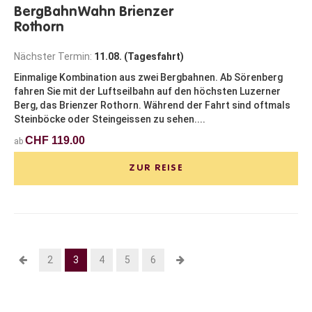
BergBahnWahn Brienzer
Rothorn
Nächster Termin:
11.08. (Tagesfahrt)
Einmalige Kombination aus zwei Bergbahnen. Ab Sörenberg
fahren Sie mit der Luftseilbahn auf den höchsten Luzerner
Berg, das Brienzer Rothorn. Während der Fahrt sind oftmals
Steinböcke oder Steingeissen zu sehen....
CHF 119.00
ab
ZUR REISE
2
3
4
5
6