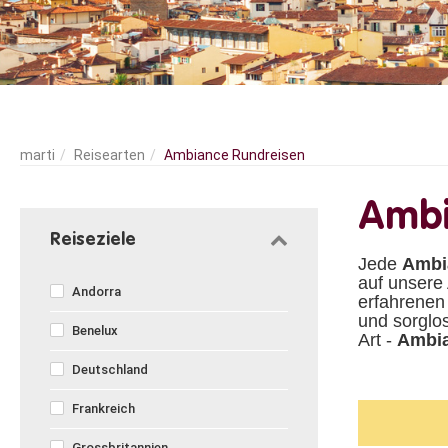
Reisearten
Ambiance Rundreisen
Ambi
Reiseziele
Jede
Ambi
auf unsere
Andorra
erfahrenen
und sorglo
Benelux
Art -
Ambi
Deutschland
Frankreich
Grossbritannien