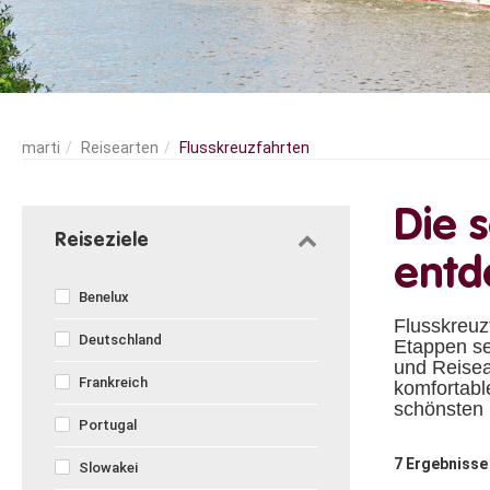
Reisearten
Flusskreuzfahrten
Die 
Reiseziele
entd
Benelux
Flusskreuz
Deutschland
Etappen se
und Reiseab
Frankreich
komfortabl
schönsten 
Portugal
7
Ergebnisse
Slowakei