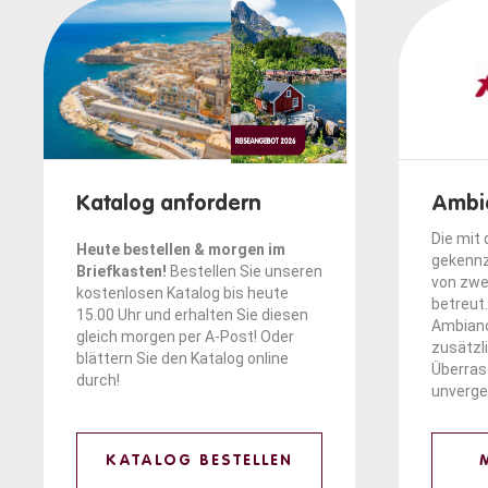
Katalog anfordern
Ambi
Die mit
Heute bestellen & morgen im
gekennz
Briefkasten!
Bestellen Sie unseren
von zwe
kostenlosen Katalog bis heute
betreut.
15.00 Uhr und erhalten Sie diesen
Ambianc
gleich morgen per A-Post! Oder
zusätzl
blättern
Sie den Katalog online
Überra
durch!
unverge
KATALOG BESTELLEN