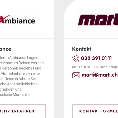
ance
Kontakt
 dem «Ambiance Logo»
032 391 01 11
eichneten Reisen werden
Mo - Fr 08.30 - 17.00 Uhr durchg
i Personen begleitet und
 Als Teilnehmer/-in einer
marti@marti.ch
e-Reise erfahren Sie
iche Annehmlichkeiten,
schungen und
ssliche Momente!
MEHR ERFAHREN
KONTAKTFORMU