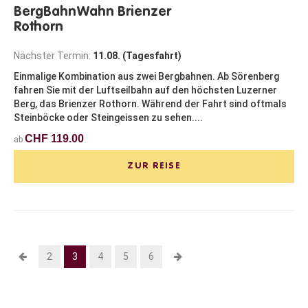
BergBahnWahn Brienzer
Rothorn
Nächster Termin:
11.08. (Tagesfahrt)
Einmalige Kombination aus zwei Bergbahnen. Ab Sörenberg
fahren Sie mit der Luftseilbahn auf den höchsten Luzerner
Berg, das Brienzer Rothorn. Während der Fahrt sind oftmals
Steinböcke oder Steingeissen zu sehen....
CHF 119.00
ab
ZUR REISE
2
3
4
5
6