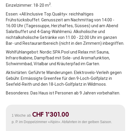
2
Einzelzimmer: 18-20 m
.
Essen:
«All.Inclusive Top.Quality
»: reichhaltiges
Frühstücksbuffet. Genusszeit am Nachmittag von 14.00 -
16.00 Uhr (Tagessuppe, Herzhaftes, Süsses) und am Abend
Salatbuffet und 4-Gang-Wahlmenü. Alkoholische und
nichtalkoholische Getränke von 11.00 - 22.00 Uhr im ganzen
Bar- und Restaurantbereich (nicht in den Zimmern) inbegriffen.
Wohlfühlangebot:
Nordic.SPA Pool und Relax mit Sauna,
Infrarotkabine, Dampfbad mit Sole- und Aromafunktion,
Schwimmbad, Vitalbar und Kräuterpfad im Garten.
Aktivitäten:
Geführte Wanderungen. Elektrov
elo-Verleih gegen
Gebühr. Ermässigte Greenfee für den 9-Loch-Golfplatz in
Seefeld-Reith und den 18-Loch-Golfplatz in Wildmoos.
Besonderes:
Das Haus ist Personen ab 9 Jahren vorbehalten.
CHF 1'301.00
1 Woche
ab
p. P. im Doppelzimmer «Alpin». Abfahrten in der gelben Saison.