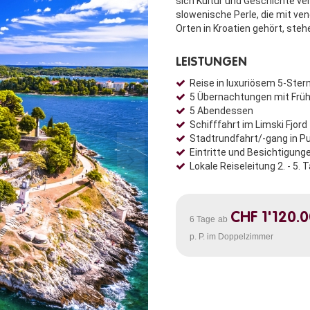
sich Kultur und Geschichte ver
slowenische Perle, die mit ven
Orten in Kroatien gehört, ste
LEISTUNGEN
Reise in luxuriösem 5-Ster
5 Übernachtungen mit Frü
5 Abendessen
Schifffahrt im Limski Fjord
Stadtrundfahrt/-gang in Pul
Eintritte und Besichtigu
Lokale Reiseleitung 2. - 5. 
CHF 1'120.
6 Tage
ab
p. P. im Doppelzimmer