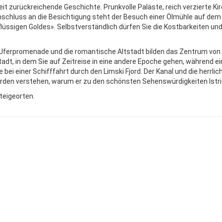
Zeit zurückreichende Geschichte. Prunkvolle Paläste, reich verzierte Ki
m Anschluss an die Besichtigung steht der Besuch einer Ölmühle auf d
flüssigen Goldes». Selbstverständlich dürfen Sie die Kostbarkeiten un
 Uferpromenade und die romantische Altstadt bilden das Zentrum von 
tadt, in dem Sie auf Zeitreise in eine andere Epoche gehen, während ei
ei einer Schifffahrt durch den Limski Fjord. Der Kanal und die herrlic
erden verstehen, warum er zu den schönsten Sehenswürdigkeiten Istri
teigeorten.