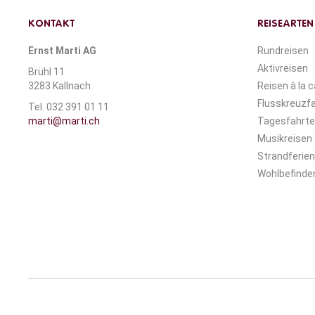
KONTAKT
REISEARTEN
Ernst Marti AG
Rundreisen
Aktivreisen
Brühl 11
3283 Kallnach
Reisen à la c
Flusskreuzf
Tel. 032 391 01 11
marti@marti.ch
Tagesfahrt
Musikreisen
Strandferien
Wohlbefinden 