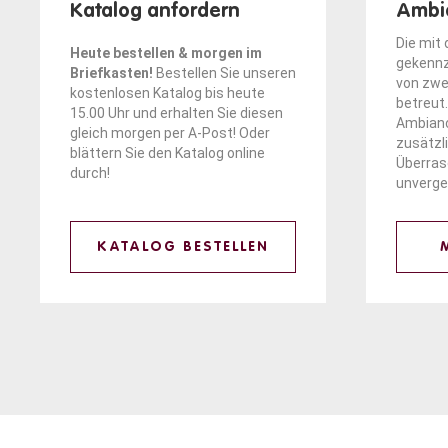
Katalog anfordern
Ambi
Die mit
Heute bestellen & morgen im
gekennz
Briefkasten!
Bestellen Sie unseren
von zwe
kostenlosen Katalog bis heute
betreut.
15.00 Uhr und erhalten Sie diesen
Ambianc
gleich morgen per A-Post! Oder
zusätzl
blättern
Sie den Katalog online
Überra
durch!
unverge
KATALOG BESTELLEN