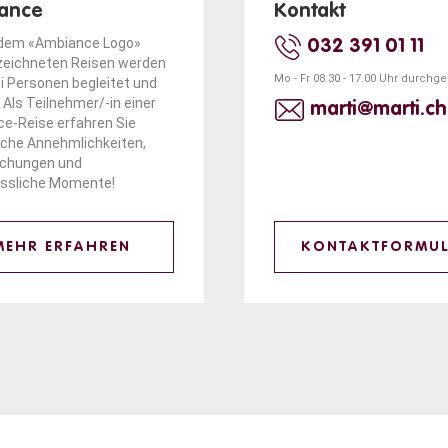
ance
Kontakt
 dem «Ambiance Logo»
032 391 01 11
eichneten Reisen werden
Mo - Fr 08.30 - 17.00 Uhr durchg
i Personen begleitet und
 Als Teilnehmer/-in einer
marti@marti.ch
e-Reise erfahren Sie
iche Annehmlichkeiten,
schungen und
ssliche Momente!
MEHR ERFAHREN
KONTAKTFORMU