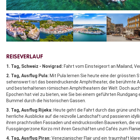
REISEVERLAUF
1. Tag, Schweiz - Novigrad:
Fahrt vom Einsteigeort an Mailand, Ve
2. Tag, Ausflug Pula:
Mit Pula lernen Sie heute eine der grössten S
sehenswert ist das beeindruckende Amphitheater, die berühmte Are
und besterhaltenen römischen Amphitheatern der Welt. Doch auch 
Epochen hat viel zu bieten, wie Sie bei einem geführten Rundgang 
Bummel durch die historischen Gassen.
3. Tag, Ausflug Rijeka:
Heute geht die Fahrt durch das grüne und hü
herrliche Ausblicke auf die reizvolle Landschaft und passieren idy
ihren prachtvollen Fassaden und eindrucksvollen Bauwerken, die v
Fussgängerzone Korzo mit ihren Geschäften und Cafés zum Flanier
4. Tag, Ausflug Piran:
Venezianischer Flair und ein traumhaft klare