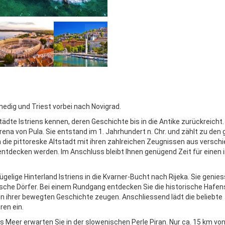
nedig und Triest vorbei nach Novigrad.
tädte Istriens kennen, deren Geschichte bis in die Antike zurückreich
na von Pula. Sie entstand im 1. Jahrhundert n. Chr. und zählt zu den
die pittoreske Altstadt mit ihren zahlreichen Zeugnissen aus versch
entdecken werden. Im Anschluss bleibt Ihnen genügend Zeit für einen i
gelige Hinterland Istriens in die Kvarner-Bucht nach Rijeka. Sie genie
llische Dörfer. Bei einem Rundgang entdecken Sie die historische Hafe
on ihrer bewegten Geschichte zeugen. Anschliessend lädt die beliebte
en ein.
s Meer erwarten Sie in der slowenischen Perle Piran. Nur ca. 15 km von