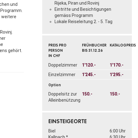
Rijeka, Piran und Rovinj
rchen und
Eintritte und Besichtigungen
em Programm.
gemäss Programm
d weitere
Lokale Reiseleitung 2. - 5. Tag
Rovinj.
ner
he
PREIS PRO
FRÜHBUCHER
KATALOGPREIS
ens gehört.
PERSON
BIS 31.12.26
IN CHF
Doppelzimmer
1'120.-
1'170.-
Einzelzimmer
1'245.-
1'295.-
Option
Doppelsitz zur
150.-
150.-
Alleinbenützung
EINSTEIGEORTE
Biel
6:00 Uhr
Kallnach *
6:30 Uhr