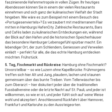
faszinierende Hafenmetropole in vollen Zügen. Ihr heutiges
Abendessen können Sie in einem der vielen Restaurants
einnehmen und sich ganz der kulinarischen Vielfalt der Stadt
hingeben. Wie wäre es zum Beispiel mit einem Besuch des
«Portugiesenviertels»? Es verzaubert mit mediterranem Flair
mitten in Hamburgs HafenCity. Zahlreiche Restaurants, Bars
und Cafés laden zu kulinarischen Entdeckungen ein, während
der Blick auf den Hafen und die historischen Speicherhäuser
das besondere Hamburger Lebensgefühl spürbar macht. Ein
lebendiger Ort, der zum Schlendern, Geniessen und Verweilen
einlädt – perfekt für alle, die das echte Hamburg entdecken
möchten. Frühstück.
5. Tag, Fischmarkt und Rückreise:
Hamburg ohne Fischmarkt?
Unvorstellbar – so wie Luzern ohne Kapellbrücke. Frühmorgens
treffen sich hier Alt und Jung, plaudern, lachen und staunen
gemeinsam über das bunte Treiben. Vom Tellerwäscher bis
zum Oberarzt – hier diskutiert jeder über die traditionellen
Fussballvereine oder die letzte Nacht auf St. Pauli, und jeder ist
willkommen, so wie er ist, und jeder fühlt sich auf seine Weise
wohl und akzeptiert. Anschliessend Rückfahrt über Hannover,
Frankfurt und Karlsruhe zu den Aussteigeorten.