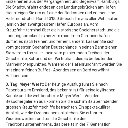
Einzelheiten aus der Vergangenheit und Gegenwart Hamburgs.
Die Stadtrunfahrt endet an den Landungsbrücken am Hafen.
Hier steigen Sie um auf eine der Barkassen und erleben eine
Hafenrundfahrt. Rund 13'000 Seeschiffe aus aller Welt laufen
jährlich den zweitgrössten Hafen Europas an. Vom
Kreuzfahrtterminal über die historische Speicherstadt und die
Landungsbrücken bis hin zum modernen Containerhafen
duftet es nach Freiheit und fernen Ländern. Lassen Sie sich
vom grössten Seehafen Deutschlands in seinen Bann ziehen.
Sie werden fasziniert sein vom pulsierenden Treiben, der
Geschichte, Kultur und der Wirtschaft dieses bedeutenden
Marineknotenpunktes. Während der Hafenrundfahrt werden Sie
mit einem feinen Buffet - Abendessen an Bord verwöhnt.
Halbpension.
3. Tag, Meyer Werft:
Der heutige Ausflug führt Sie nach
Papenburg im Emsland, das bekannt ist für seine idyllischen
Kanäle und die weltberühmte Meyer Werft. Von den
Besuchergalerien aus können Sie die sich im Bau befindenden
grossen Kreuzfahrtschiffe betrachten. Ein spektakulärer
Anblick, wie die Ozeanriesen entstehen. Sie erfahren
Wissenswertes rund um die Geschichte des
Traditionsunternehmens, das bereits in der 7. Generation