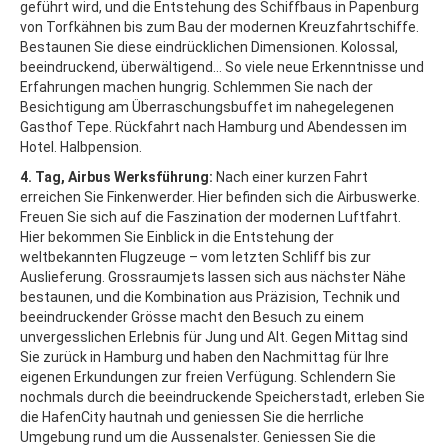
geführt wird, und die Entstehung des Schiffbaus in Papenburg
von Torfkähnen bis zum Bau der modernen Kreuzfahrtschiffe.
Bestaunen Sie diese eindrücklichen Dimensionen. Kolossal,
beeindruckend, überwältigend… So viele neue Erkenntnisse und
Erfahrungen machen hungrig. Schlemmen Sie nach der
Besichtigung am Überraschungsbuffet im nahegelegenen
Gasthof Tepe. Rückfahrt nach Hamburg und Abendessen im
Hotel. Halbpension.
4. Tag, Airbus Werksführung:
Nach einer kurzen Fahrt
erreichen Sie Finkenwerder. Hier befinden sich die Airbuswerke.
Freuen Sie sich auf die Faszination der modernen Luftfahrt.
Hier bekommen Sie Einblick in die Entstehung der
weltbekannten Flugzeuge – vom letzten Schliff bis zur
Auslieferung. Grossraumjets lassen sich aus nächster Nähe
bestaunen, und die Kombination aus Präzision, Technik und
beeindruckender Grösse macht den Besuch zu einem
unvergesslichen Erlebnis für Jung und Alt. Gegen Mittag sind
Sie zurück in Hamburg und haben den Nachmittag für Ihre
eigenen Erkundungen zur freien Verfügung. Schlendern Sie
nochmals durch die beeindruckende Speicherstadt, erleben Sie
die HafenCity hautnah und geniessen Sie die herrliche
Umgebung rund um die Aussenalster. Geniessen Sie die