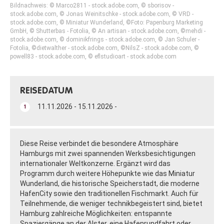
Bildnachweis: © Marco2811 - stock.adobe.com, © sborisov -
stock.adobe.com, © Jonas Weinitschke - stock.adobe.com, © VRD -
stock.adobe.com, © Miniatur Wunderland, ©Foto: Papenburg Marketing
GmbH, © Shutterbas - Fotolia, © An artisan - stock.adobe.com, ©mehdi -
stock.adobe.com, © dominikfrings - stock.adobe.com, © Jan Schuler -
Fotolia, ©dietwalther - stock.adobe.com, ©NilsZ - stock.adobe.com, ©
powell83 - stock.adobe.com, © eflstudioart - stock.adobe.com
REISEDATUM
11.11.2026 - 15.11.2026 -
1
Diese Reise verbindet die besondere Atmosphäre
Hamburgs mit zwei spannenden Werksbesichtigungen
internationaler Weltkonzerne. Ergänzt wird das
Programm durch weitere Höhepunkte wie das Miniatur
Wunderland, die historische Speicherstadt, die moderne
HafenCity sowie den traditionellen Fischmarkt. Auch für
Teilnehmende, die weniger technikbegeistert sind, bietet
Hamburg zahlreiche Möglichkeiten: entspannte
Spaziergänge an der Alster, eine Hafenrundfahrt oder