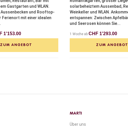
umen, Restaurant, Bar mit
Romantikgarten, grosser Liege
sem Gastgarten und WLAN.
solarbeheiztem Aussenbad, Res
t Aussenbecken und Rooftop-
Weinkeller und WLAN. Ankomm
r Ferienort mit einer idealen
entspannen: Zwischen Apfelb
.
und Seerosen können Sie...
 1'153.00
CHF 1'293.00
1 Woche ab
ZUM ANGEBOT
ZUM ANGEBOT
MARTI
Über uns