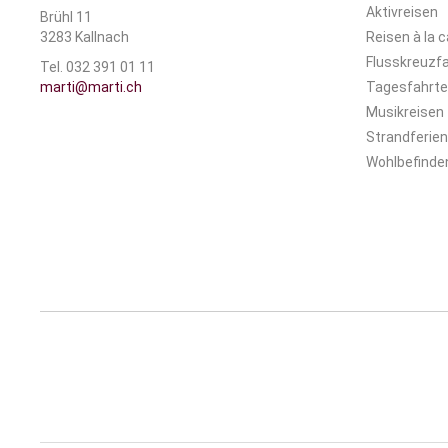
Aktivreisen
Brühl 11
3283 Kallnach
Reisen à la c
Flusskreuzf
Tel. 032 391 01 11
marti@marti.ch
Tagesfahrt
Musikreisen
Strandferien
Wohlbefinden 