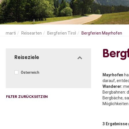
Reisearten
Bergferien Tirol
Bergferien Mayrhofen
Berg
Reiseziele
Österreich
Mayrhofen
hat
darauf, entde
Wanderer:
meh
Bergbahnen: di
Bergbäche, sa
Möglichkeiten 
3
Ergebnisse