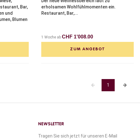
wiese,
Der neue Wellnessbereich lädt zu
taurant, Bar,
erholsamen Wohlfühlmomenten ein.
en und
Restaurant, Bar,...
äumen, Blumen
CHF 1'008.00
1 Woche ab
ZUM ANGEBOT
1
NEWSLETTER
Tragen Sie sich jetzt für unseren E-Mail