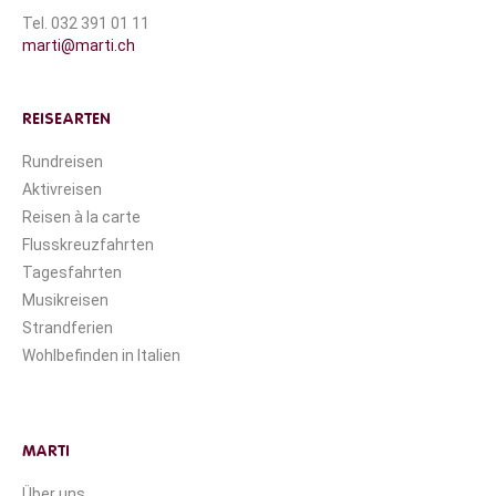
Tel. 032 391 01 11
marti@marti.ch
REISEARTEN
Rundreisen
Aktivreisen
Reisen à la carte
Flusskreuzfahrten
Tagesfahrten
Musikreisen
Strandferien
Wohlbefinden in Italien
MARTI
Über uns