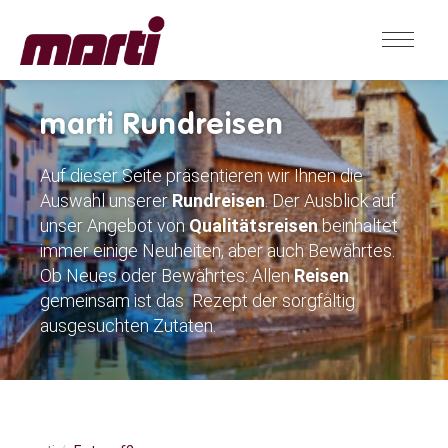
marti Rundreisen
Auf dieser Seite präsentieren wir Ihnen die
Auswahl unserer
Rundreisen
. Der Ausblick auf
unser Angebot von
Qualitätsreisen
beinhaltet
immer einige Neuheiten, aber auch Bewährtes.
Ob Neues oder Bewährtes: Allen
Reisen
gemeinsam ist das Rezept der sorgfältig
ausgesuchten Zutaten.