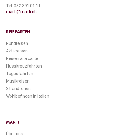
Tel. 032 391 01 11
marti@marti.ch
REISEARTEN
Rundreisen
Aktivreisen
Reisen à la carte
Flusskreuzfahrten
Tagesfahrten
Musikreisen
Strandferien
Wohlbefinden in Italien
MARTI
Über uns