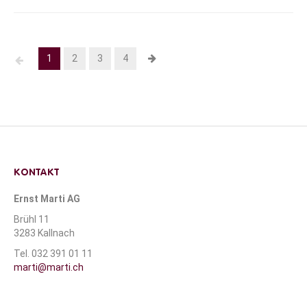
1
2
3
4
KONTAKT
Ernst Marti AG
Brühl 11
3283 Kallnach
Tel. 032 391 01 11
marti@marti.ch