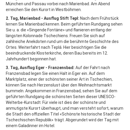
München und Passau vorbei nach Marienbad. Am Abend
erreichen Sie den Kurort in Westböhmen.
2. Tag, Marienbad - Ausflug Stift Tepl:
Nach dem Frühstück
lernen Sie Marienbad kennen. Beim geführten Rundgang sehen
Sie u. a. die «Singende Fontäne» und flanieren entlang der
längsten Kolonnade Tschechiens. Freuen Sie sich auf
zahlreiche Anekdoten rund um die berühmte Geschichte des
Ortes.
Weiterfahrt nach Teplá. Hier besichtigen Sie die
beeindruckende Klosterkirche, deren Bau bereits im 12.
Jahrhundert begonnen hat.
3. Tag, Ausflug Eger - Franzensbad:
Auf der Fahrt nach
Franzensbad legen Sie einen Halt in Eger ein. Auf dem
Marktplatz, einer der schönsten seiner Art in Tschechien,
können Sie nach Herzenslust über den Weihnachtsmarkt
bummeln. Angekommen in Franzensbad, sehen Sie auf dem
geführten Rundgang die schönsten Seiten dieser UNESCO-
Welterbe-Kurstadt. Für viele ist dies der schönste und
anmutigste Kurort überhaupt, und man versteht sofort, warum
die Stadt den offiziellen Titel «Schönste historische Stadt der
Tschechischen Republik» trägt.
Abgerundet wird der Tag mit
einem Galadinner im Hotel.