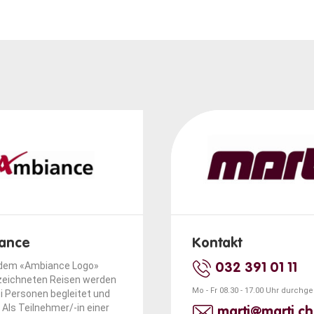
ance
Kontakt
 dem «Ambiance Logo»
032 391 01 11
eichneten Reisen werden
Mo - Fr 08.30 - 17.00 Uhr durchg
i Personen begleitet und
 Als Teilnehmer/-in einer
marti@marti.ch