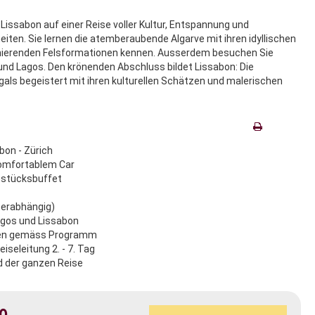
Lissabon auf einer Reise voller Kultur, Entspannung und
ten. Sie lernen die atemberaubende Algarve mit ihren idyllischen
nierenden Felsformationen kennen. Ausserdem besuchen Sie
 und Lagos. Den krönenden Abschluss bildet Lissabon: Die
als begeistert mit ihren kulturellen Schätzen und malerischen
abon - Zürich
komfortablem Car
hstücksbuffet
terabhängig)
agos und Lissabon
ngen gemäss Programm
seleitung 2. - 7. Tag
d der ganzen Reise