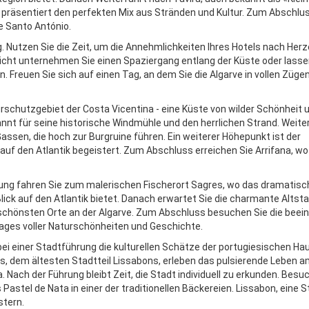
 präsentiert den perfekten Mix aus Stränden und Kultur. Zum Abschl
e Santo António.
. Nutzen Sie die Zeit, um die Annehmlichkeiten Ihres Hotels nach Her
icht unternehmen Sie einen Spaziergang entlang der Küste oder lasse
n. Freuen Sie sich auf einen Tag, an dem Sie die Algarve in vollen Züg
rschutzgebiet der Costa Vicentina - eine Küste von wilder Schönheit 
annt für seine historische Windmühle und den herrlichen Strand. Weite
ssen, die hoch zur Burgruine führen. Ein weiterer Höhepunkt ist der
uf den Atlantik begeistert. Zum Abschluss erreichen Sie Arrifana, wo 
ung fahren Sie zum malerischen Fischerort Sagres, wo das dramatis
ick auf den Atlantik bietet. Danach erwartet Sie die charmante Altst
 schönsten Orte an der Algarve. Zum Abschluss besuchen Sie die bee
Tages voller Naturschönheiten und Geschichte.
ei einer Stadtführung die kulturellen Schätze der portugiesischen Ha
s, dem ältesten Stadtteil Lissabons, erleben das pulsierende Leben 
ach der Führung bleibt Zeit, die Stadt individuell zu erkunden. Besu
Pastel de Nata in einer der traditionellen Bäckereien. Lissabon, eine St
stern.