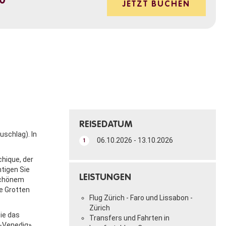
00
JETZT BUCHEN
REISEDATUM
uschlag). In
06.10.2026 - 13.10.2026
1
chique, der
htigen Sie
LEISTUNGEN
 schönem
e Grotten
Flug Zürich - Faro und Lissabon -
Zürich
ie das
Transfers und Fahrten in
n-Venedig».