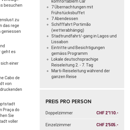
komfortablem Car
uss besuchen
7 Übernachtungen mit
Frühstücksbuffet
7 Abendessen
zenslust zu
Schifffahrt Portimão
n das rege
(wetterabhängig)
en geniessen
Stadtrundfahrt/-gang in Lagos und
Lissabon
und
Eintritte und Besichtigungen
r geht es
gemäss Programm
Lokale deutschsprachige
sich einer
Reiseleitung 2. - 7. Tag
Marti-Reiseleitung während der
ganzen Reise
che Cabo de
adt von
indruckenden
PREIS PRO PERSON
uptstadt
am Praça do
Doppelzimmer
CHF
2'110.-
chen Sie
adt voller
Einzelzimmer
CHF
2'505.-