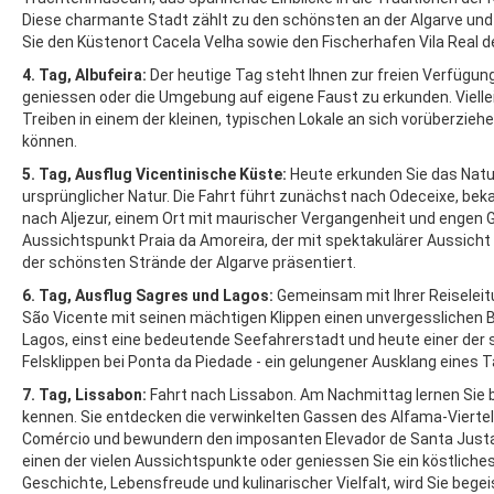
Diese charmante Stadt zählt zu den schönsten an der Algarve und
Sie den Küstenort Cacela Velha sowie den Fischerhafen Vila Real d
4. Tag, Albufeira:
Der heutige Tag steht Ihnen zur freien Verfügung
geniessen oder die Umgebung auf eigene Faust zu erkunden. Vielle
Treiben in einem der kleinen, typischen Lokale an sich vorüberziehe
können.
5. Tag, Ausflug Vicentinische Küste:
Heute erkunden Sie das Natu
ursprünglicher Natur. Die Fahrt führt zunächst nach Odeceixe, bek
nach Aljezur, einem Ort mit maurischer Vergangenheit und engen Ga
Aussichtspunkt Praia da Amoreira, der mit spektakulärer Aussicht a
der schönsten Strände der Algarve präsentiert.
6. Tag, Ausflug Sagres und Lagos:
Gemeinsam mit Ihrer Reiseleit
São Vicente mit seinen mächtigen Klippen einen unvergesslichen Bl
Lagos, einst eine bedeutende Seefahrerstadt und heute einer der
Felsklippen bei Ponta da Piedade - ein gelungener Ausklang eines 
7. Tag, Lissabon:
Fahrt nach Lissabon. Am Nachmittag lernen Sie b
kennen. Sie entdecken
die verwinkelten Gassen des Alfama-Viertel
Comércio und bewundern den imposanten Elevador de Santa Justa. N
einen der vielen Aussichtspunkte oder geniessen Sie ein köstliches 
Geschichte, Lebensfreude und kulinarischer Vielfalt, wird Sie begei