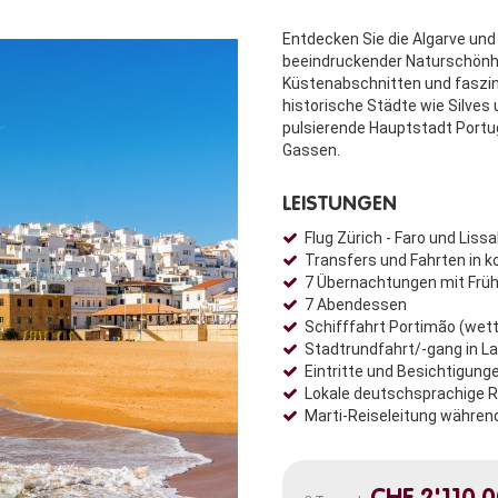
Entdecken Sie die Algarve und 
beeindruckender Naturschönhei
Küstenabschnitten und faszi
historische Städte wie Silves
pulsierende Hauptstadt Portug
Gassen.
LEISTUNGEN
Flug Zürich - Faro und Liss
Transfers und Fahrten in 
7 Übernachtungen mit Frü
7 Abendessen
Schifffahrt Portimão (wet
Stadtrundfahrt/-gang in L
Eintritte und Besichtigu
Lokale deutschsprachige Rei
Marti-Reiseleitung währen