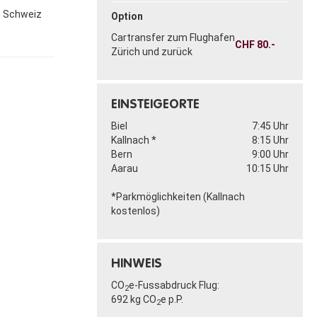
e Schweiz
Option
Cartransfer zum Flughafen
CHF
80.-
Zürich und zurück
EINSTEIGEORTE
Biel
7:45 Uhr
Kallnach *
8:15 Uhr
Bern
9:00 Uhr
Aarau
10:15 Uhr
*Parkmöglichkeiten (Kallnach
kostenlos)
HINWEIS
CO
e-Fussabdruck Flug:
2
692 kg CO
e p.P.
2