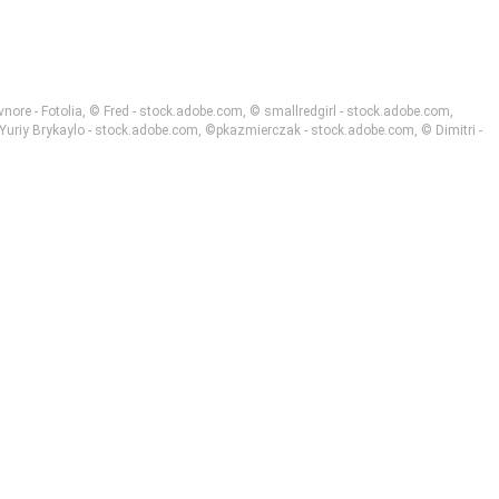
nore - Fotolia, © Fred - stock.adobe.com, © smallredgirl - stock.adobe.com,
riy Brykaylo - stock.adobe.com, ©pkazmierczak - stock.adobe.com, © Dimitri -