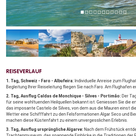
REISEVERLAUF
1. Tag, Schweiz - Faro - Albufeira:
Individuelle Anreise zum Flugha
Begleitung Ihrer Reiseleitung fliegen Sie nach Faro. Am Flughafen erw
2. Tag, Ausflug Caldas de Monchique - Silves - Portimão:
Der Tag
für seine wohltuenden Heilquellen bekannt ist. Geniessen Sie die e
das imposante Castelo de Silves, von dem aus die Mauren einst d
Wetter eine Schifffahrt zu den Felsformationen Algar Seco und Be
machen diese Küstenfahrt zu einem unvergesslichen Erlebnis.
3. Tag, Ausflug ursprüngliche Algarve:
Nach dem Frühstück entdeck
Trachtenmuseum, das spannende Einblicke in die Traditionen der R