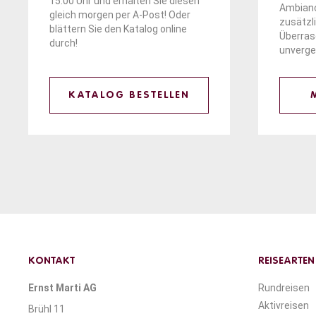
15.00 Uhr und erhalten Sie diesen
Ambianc
gleich morgen per A-Post! Oder
zusätzl
blättern
Sie den Katalog online
Überra
durch!
unverge
KATALOG BESTELLEN
KONTAKT
REISEARTEN
Ernst Marti AG
Rundreisen
Aktivreisen
Brühl 11