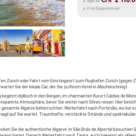
CHF 2'110.
8 Tage
ab
p. P. im Doppelzimmer
fen Zürich oder Fahrt vom Einsteigeort zum Flughafen Zürich (gegen Z
artet Sie der lokale Car, der Sie zu Ihrem Hotel in Albufeira bringt.
 beginnt idyllisch in den Bergen, im charmanten Kurort Caldas de Mon
ntspannte Atmosphäre, bevor Sie weiter nach Silves reisen. Hier besic
ie gesamte Algarve beherrschten. Weiterfahrt nach Portimão, wo bei
nagil auf Sie wartet. Traumhafte, versteckte Strände und spektakulär
en Sie die authentische Algarve. In São Brás de Alportel besuchen S
egion bietet. Danach Weiterfahrt nach Tavira, auch bekannt als «Klei