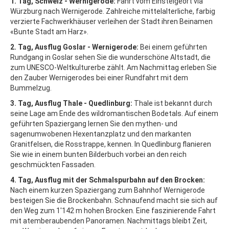
1. Tag, Schweiz - Wernigerode:
Fahrt vom Einsteigeort via
Würzburg nach Wernigerode. Zahlreiche mittelalterliche, farbig
verzierte Fachwerkhäuser verleihen der Stadt ihren Beinamen
«Bunte Stadt am Harz».
2. Tag, Ausflug Goslar - Wernigerode:
Bei einem geführten
Rundgang in Goslar sehen Sie die wunderschöne Altstadt, die
zum UNESCO-Weltkulturerbe zählt. Am Nachmittag erleben Sie
den Zauber Wernigerodes bei einer Rundfahrt mit dem
Bummelzug.
3. Tag, Ausflug Thale - Quedlinburg:
Thale ist bekannt durch
seine Lage am Ende des wildromantischen Bodetals. Auf einem
geführten Spaziergang lernen Sie den mythen- und
sagenumwobenen Hexentanzplatz und den markanten
Granitfelsen, die Rosstrappe, kennen. In Quedlinburg flanieren
Sie wie in einem bunten Bilderbuch vorbei an den reich
geschmückten Fassaden.
4. Tag, Ausflug mit der Schmalspurbahn auf den Brocken:
Nach einem kurzen Spaziergang zum Bahnhof Wernigerode
besteigen Sie die Brockenbahn. Schnaufend macht sie sich auf
den Weg zum 1'142 m hohen Brocken. Eine faszinierende Fahrt
mit atemberaubenden Panoramen. Nachmittags bleibt Zeit,