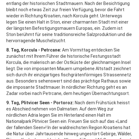
entlang der historischen Stadtmauern. Nach der Besichtigung
bleibt noch etwas Zeit zur freien Verfügung, bevor die Fahrt
wieder in Richtung Kroatien, nach Korcula geht. Unterwegs
legen Sie einen Halt in Ston, einer charmanten Stadt mit einer
der längsten Befestigungsmauern Europas, ein. Zudem ist
Ston berühmt für seine traditionsreiche Salzproduktion und die
hervorragende Muschelzucht.
8. Tag, Korcula - Petrcane:
Am Vormittag entdecken Sie
zunächst mit Ihrem Führer die historische Festungsstadt
Korcula, die malerisch an der Ostküste der gleichnamigen Insel
liegt. Die von imposanten Mauern umgebene Altstadt zeichnet
sich durch ihr einzigartiges fischgrätenförmiges Strassennetz
aus. Besonders sehenswert sind das prächtige Rathaus sowie
die imposante Stadtmauer. In nördlicher Richtung geht es an
Zadar vorbei nach Petrcane, dem heutigen Übernachtungsort.
9. Tag, Plitvicer Seen - Portoroz:
Nach dem Frühstück heisst
es Abschied nehmen von Dalmatien. Auf dem Weg zur
nördlichen Adria legen Sie im Hinterland einen Halt im
Nationalpark Plitvicer Seen ein. Freuen Sie sich auf das «Land
der fallenden Seen»! In der waldreichsten Region Kroatiens hat
die Natur über Jahrtausende hinweg ungestört Gebirge, Wälder,