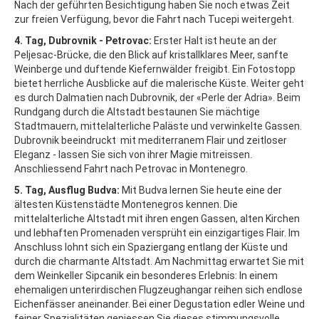
Nach der geführten Besichtigung haben Sie noch etwas Zeit
zur freien Verfügung, bevor die Fahrt nach Tucepi weitergeht.
4. Tag, Dubrovnik - Petrovac:
Erster Halt ist heute an der
Peljesac-Brücke, die den Blick auf kristallklares Meer, sanfte
Weinberge und duftende Kiefernwälder freigibt. Ein Fotostopp
bietet herrliche Ausblicke auf die malerische Küste. Weiter geht
es durch Dalmatien nach Dubrovnik, der «Perle der Adria». Beim
Rundgang durch die Altstadt bestaunen Sie mächtige
Stadtmauern, mittelalterliche Paläste und verwinkelte Gassen.
Dubrovnik beeindruckt mit mediterranem Flair und zeitloser
Eleganz - lassen Sie sich von ihrer Magie mitreissen.
Anschliessend Fahrt nach Petrovac in Montenegro.
5. Tag, Ausflug Budva:
Mit Budva lernen Sie heute eine der
ältesten Küstenstädte Montenegros kennen. Die
mittelalterliche Altstadt mit ihren engen Gassen, alten Kirchen
und lebhaften Promenaden versprüht ein einzigartiges Flair. Im
Anschluss lohnt sich ein Spaziergang entlang der Küste und
durch die charmante Altstadt. Am Nachmittag erwartet Sie mit
dem Weinkeller Sipcanik ein besonderes Erlebnis: In einem
ehemaligen unterirdischen Flugzeughangar reihen sich endlose
Eichenfässer aneinander. Bei einer Degustation edler Weine und
feiner Spezialitäten geniessen Sie dieses stimmungsvolle