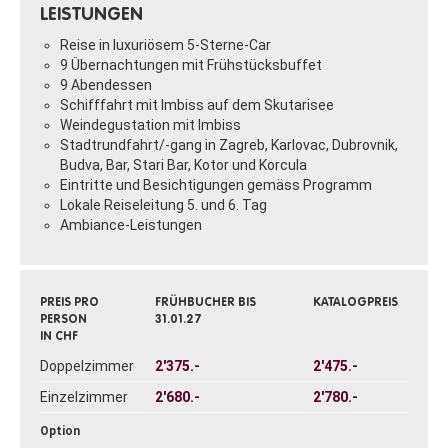
LEISTUNGEN
Reise in luxuriösem 5-Sterne-Car
9 Übernachtungen mit Frühstücksbuffet
9 Abendessen
Schifffahrt mit Imbiss auf dem Skutarisee
Weindegustation mit Imbiss
Stadtrundfahrt/-gang in Zagreb, Karlovac, Dubrovnik,
Budva, Bar, Stari Bar, Kotor und Korcula
Eintritte und Besichtigungen gemäss Programm
Lokale Reiseleitung 5. und 6. Tag
Ambiance-Leistungen
PREIS PRO
FRÜHBUCHER BIS
KATALOGPREIS
PERSON
31.01.27
IN CHF
Doppelzimmer
2'375.-
2'475.-
Einzelzimmer
2'680.-
2'780.-
Option