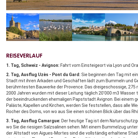
REISEVERLAUF
1. Tag, Schweiz - Avignon:
Fahrt vom Einsteigeort via Lyon und Or
2. Tag, Ausflug Uzès - Pont du Gard:
Sie beginnen den Tag mit ein
Stadt mit ihren Arkaden und Geschäften lädt zum Bummeln und Gen
berühmtesten Bauwerke der Provence. Das dreigeschossige, 275 m 
2000 Jahren wurden mit dieser Leitung täglich 20'000 m3 Wasser t
der beeindruckenden ehemaligen Papststadt Avignon. Bei einem gef
Paläste, Kapellen und Kirchen, werden Sie feststellen, dass alle
Rocher des Doms, von wo aus Sie einen schönen Blick über das Rhô
3. Tag, Ausflug Camargue:
Der heutige Tag ist dem Naturschutzge
wo Sie die riesigen Salzsalinen sehen. Mit einem Bummelzug unte
der Altstadt von Aigues-Mortes sind die vollständig erhaltene Stad