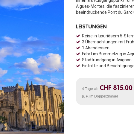
Ihnen als Ausgangspunkt für v
Aigues-Mortes, die faszinier
beeindruckende Pont du Gard 
LEISTUNGEN
Reise in luxuriösem 5-Ster
3 Übernachtungen mit Frü
1 Abendessen
Fahrt im Bummelzug in Ai
Stadtrundgang in Avignon
Eintritte und Besichtigu
CHF 815.00
4 Tage
ab
p. P. im Doppelzimmer