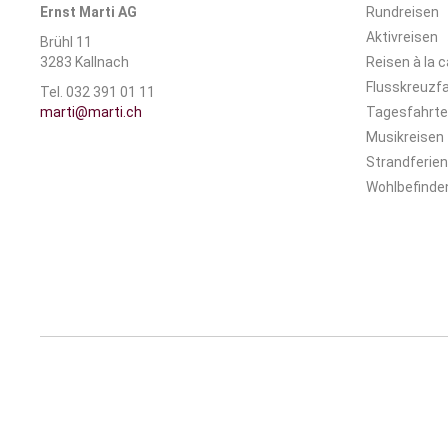
Ernst Marti AG
Rundreisen
Aktivreisen
Brühl 11
3283 Kallnach
Reisen à la c
Flusskreuzf
Tel. 032 391 01 11
marti@marti.ch
Tagesfahrt
Musikreisen
Strandferien
Wohlbefinden 