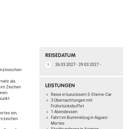
REISEDATUM
26.03.2027 - 29.03.2027 -
1
ranzösischen
 mehr als
LEISTUNGEN
 im Zeichen
inen
Reise in luxuriösem 5-Sterne-Car
punkt
3 Übernachtungen mit
Frühstücksbuffet
1 Abendessen
rtes ein,
Fahrt im Bummelzug in Aigues-
ahrzeichen
Mortes