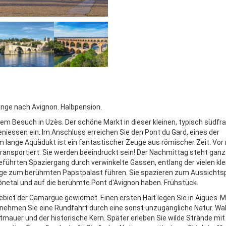
ange nach Avignon. Halbpension.
em Besuch in Uzès. Der schöne Markt in dieser kleinen, typisch südf
iessen ein. Im Anschluss erreichen Sie den Pont du Gard, eines der
lange Aquädukt ist ein fantastischer Zeuge aus römischer Zeit. Vor
ransportiert. Sie werden beeindruckt sein! Der Nachmittag steht ganz
ührten Spaziergang durch verwinkelte Gassen, entlang der vielen kle
 Wege zum berühmten Papstpalast führen. Sie spazieren zum Aussichts
netal und auf die berühmte Pont d'Avignon haben. Frühstück.
biet der Camargue gewidmet. Einen ersten Halt legen Sie in Aigues-Mo
rnehmen Sie eine Rundfahrt durch eine sonst unzugängliche Natur. W
tmauer und der historische Kern. Später erleben Sie wilde Strände mit