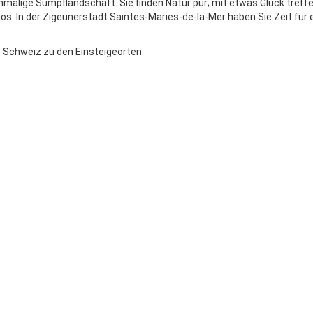
einmalige Sumpflandschaft. Sie finden Natur pur; mit etwas Glück treffe
gos. In der Zigeunerstadt Saintes-Maries-de-la-Mer haben Sie Zeit für 
e Schweiz zu den Einsteigeorten.