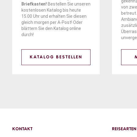
gekennz
Briefkasten!
Bestellen Sie unseren
von zwe
kostenlosen Katalog bis heute
betreut.
15.00 Uhr und erhalten Sie diesen
Ambianc
gleich morgen per A-Post! Oder
zusätzl
blättern
Sie den Katalog online
Überra
durch!
unverge
KATALOG BESTELLEN
KONTAKT
REISEARTEN