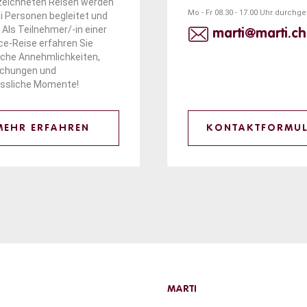
eichneten Reisen werden
Mo - Fr 08.30 - 17.00 Uhr durchg
i Personen begleitet und
 Als Teilnehmer/-in einer
marti@marti.ch
e-Reise erfahren Sie
iche Annehmlichkeiten,
schungen und
ssliche Momente!
MEHR ERFAHREN
KONTAKTFORMU
MARTI