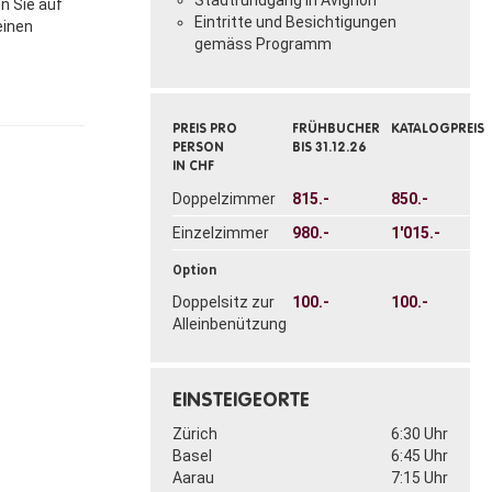
Stadtrundgang in Avignon
n Sie auf
Eintritte und Besichtigungen
einen
gemäss Programm
PREIS PRO
FRÜHBUCHER
KATALOGPREIS
PERSON
BIS 31.12.26
IN CHF
Doppelzimmer
815.-
850.-
Einzelzimmer
980.-
1'015.-
Option
Doppelsitz zur
100.-
100.-
Alleinbenützung
EINSTEIGEORTE
Zürich
6:30 Uhr
Basel
6:45 Uhr
Aarau
7:15 Uhr