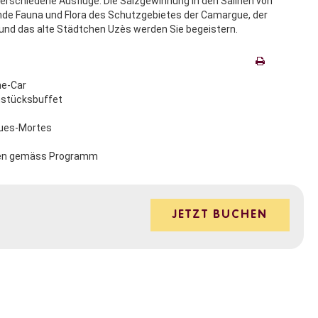
erschiedene Ausflüge. Die Salzgewinnung in den Salinen von
ende Fauna und Flora des Schutzgebietes der Camargue, der
und das alte Städtchen Uzès werden Sie begeistern.
ne-Car
hstücksbuffet
gues-Mortes
ngen gemäss Programm
JETZT BUCHEN