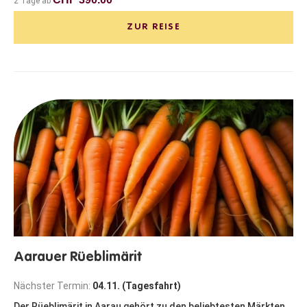
2 Tage ab
ZUR REISE
Aarauer Rüeblimärit
Nächster Termin:
04.11. (Tagesfahrt)
Der Rüeblimärit in Aarau gehört zu den beliebtesten Märkten