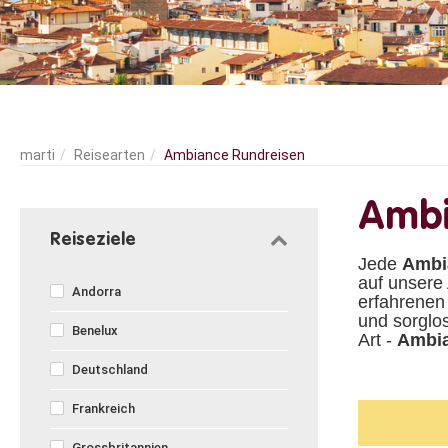
Reisearten
Ambiance Rundreisen
Ambi
Reiseziele
Jede
Ambi
auf unsere
Andorra
erfahrenen
und sorglo
Benelux
Art -
Ambi
Deutschland
Frankreich
Grossbritannien