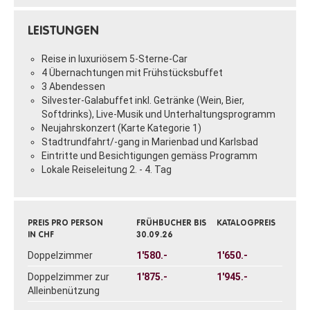
LEISTUNGEN
Reise in luxuriösem 5-Sterne-Car
4 Übernachtungen mit Frühstücksbuffet
3 Abendessen
Silvester-Galabuffet inkl. Getränke (Wein, Bier,
Softdrinks), Live-Musik und Unterhaltungsprogramm
Neujahrskonzert (Karte Kategorie 1)
Stadtrundfahrt/-gang in Marienbad und Karlsbad
Eintritte und Besichtigungen gemäss Programm
Lokale Reiseleitung 2. - 4. Tag
PREIS PRO PERSON
FRÜHBUCHER BIS
KATALOGPREIS
IN CHF
30.09.26
Doppelzimmer
1'580.-
1'650.-
Doppelzimmer zur
1'875.-
1'945.-
Alleinbenützung