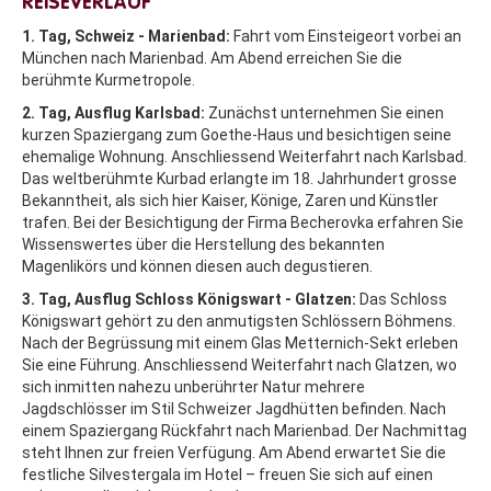
REISEVERLAUF
1. Tag, Schweiz - Marienbad:
Fahrt vom Einsteigeort vorbei an
München nach Marienbad. Am Abend erreichen Sie die
berühmte Kurmetropole.
2. Tag, Ausflug Karlsbad:
Zunächst unternehmen Sie einen
kurzen Spaziergang zum Goethe-Haus und besichtigen seine
ehemalige Wohnung. Anschliessend Weiterfahrt nach Karlsbad.
Das weltberühmte Kurbad erlangte im 18. Jahrhundert grosse
Bekanntheit, als sich hier Kaiser, Könige, Zaren und Künstler
trafen. Bei der Besichtigung der Firma Becherovka erfahren Sie
Wissenswertes über die Herstellung des bekannten
Magenlikörs und können diesen auch degustieren.
3. Tag, Ausflug Schloss Königswart - Glatzen:
Das Schloss
Königswart gehört zu den anmutigsten Schlössern Böhmens.
Nach der Begrüssung mit einem Glas Metternich-Sekt erleben
Sie eine Führung. Anschliessend Weiterfahrt nach Glatzen, wo
sich inmitten nahezu unberührter Natur mehrere
Jagdschlösser im Stil Schweizer Jagdhütten befinden. Nach
einem Spaziergang Rückfahrt nach Marienbad. Der Nachmittag
steht Ihnen zur freien Verfügung. Am Abend erwartet Sie die
festliche Silvestergala im Hotel – freuen Sie sich auf einen