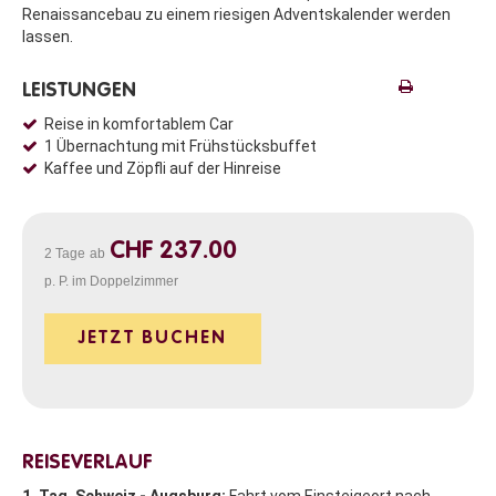
Renaissancebau zu einem riesigen Adventskalender werden
lassen.
LEISTUNGEN
Reise in komfortablem Car
1 Übernachtung mit Frühstücksbuffet
Kaffee und Zöpfli auf der Hinreise
CHF 237.00
2 Tage
ab
p. P. im Doppelzimmer
JETZT BUCHEN
REISEVERLAUF
1. Tag, Schweiz - Augsburg:
Fahrt vom Einsteigeort nach