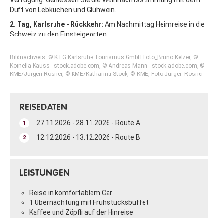
Duft von Lebkuchen und Glühwein.
2. Tag, Karlsruhe - Rückkehr:
Am Nachmittag Heimreise in die
Schweiz zu den Einsteigeorten.
Bildnachweis: © KTG Karlsruhe Tourismus GmbH Foto_Bruno Kelzer, ©
Kornelia Kauss - stock.adobe.com, © Andreas Mann - stock.adobe.com, ©
KME/Jürgen Rösner, © KME/Katharina Stock, © KME, Foto Jürgen Rösner
REISEDATEN
27.11.2026 - 28.11.2026 - Route A
1
12.12.2026 - 13.12.2026 - Route B
2
LEISTUNGEN
Reise in komfortablem Car
1 Übernachtung mit Frühstücksbuffet
Kaffee und Zöpfli auf der Hinreise