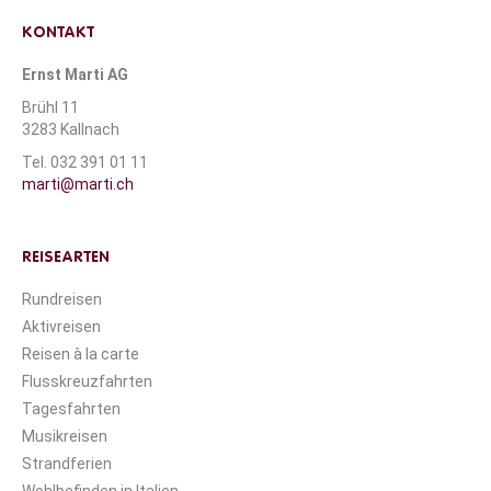
KONTAKT
Ernst Marti AG
Brühl 11
3283 Kallnach
Tel. 032 391 01 11
marti@marti.ch
REISEARTEN
Rundreisen
Aktivreisen
Reisen à la carte
Flusskreuzfahrten
Tagesfahrten
Musikreisen
Strandferien
Wohlbefinden in Italien