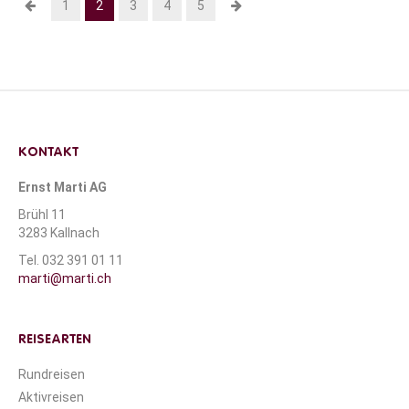
1
2
3
4
5
KONTAKT
Ernst Marti AG
Brühl 11
3283 Kallnach
Tel. 032 391 01 11
marti@marti.ch
REISEARTEN
Rundreisen
Aktivreisen