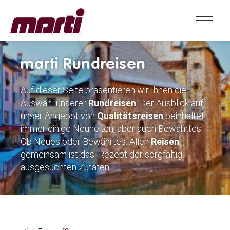
marti Rundreisen
Auf dieser Seite präsentieren wir Ihnen die
Auswahl unserer
Rundreisen
. Der Ausblick auf
unser Angebot von
Qualitätsreisen
beinhaltet
immer einige Neuheiten, aber auch Bewährtes.
Ob Neues oder Bewährtes: Allen
Reisen
gemeinsam ist das Rezept der sorgfältig
ausgesuchten Zutaten.