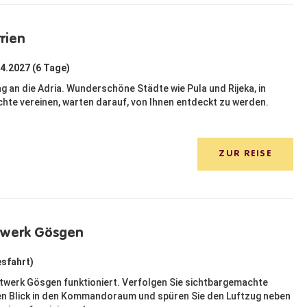
trien
04.2027 (6 Tage)
ng an die Adria. Wunderschöne Städte wie Pula und Rijeka, in
chte vereinen, warten darauf, von Ihnen entdeckt zu werden.
ZUR REISE
twerk Gösgen
esfahrt)
ftwerk Gösgen funktioniert. Verfolgen Sie sichtbargemachte
inen Blick in den Kommandoraum und spüren Sie den Luftzug neben