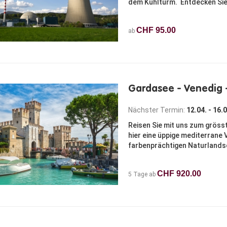
dem Kühlturm. Entdecken Sie 
CHF 95.00
ab
Gardasee - Venedig 
Nächster Termin:
12.04. - 16.
Reisen Sie mit uns zum gröss
hier eine üppige mediterrane 
farbenprächtigen Naturlandsc
CHF 920.00
5 Tage ab