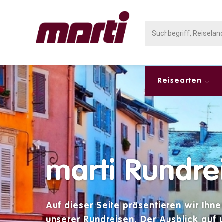
Reisearten
marti Rundre
Auf dieser Seite präsentieren wir Ihn
unserer
Rundreisen
. Der Ausblick auf