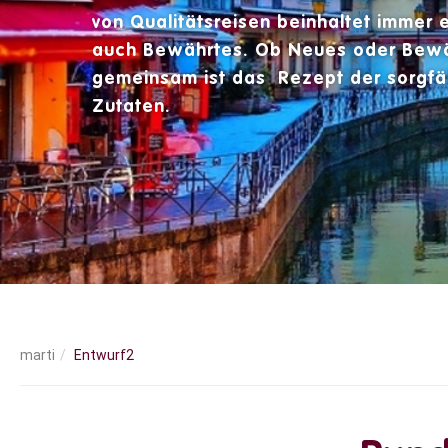
von
Qualitätsreisen
beinhaltet immer e
auch Bewährtes. Ob Neues oder Bewä
gemeinsam ist das Rezept der sorgfä
Zutaten.
Entwurf2